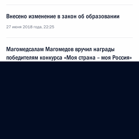
Внесено изменение в закон об образовании
27 июня 2018 года, 22:25
Магомедсалам Магомедов вручил награды
победителям конкурса «Моя страна – моя Россия»
26 мая 2018 года, 13:30
Посещение образовательного центра «Сириус»
21 мая 2018 года, 18:45
Пленарное заседание съезда Российского союза
ректоров