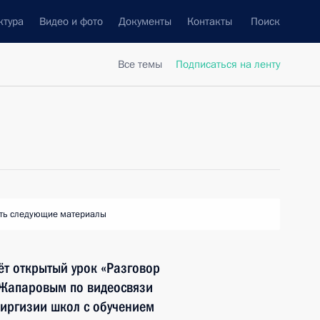
ктура
Видео и фото
Документы
Контакты
Поиск
Все темы
Подписаться на ленту
ть следующие материалы
ёт открытый урок «Разговор
 Жапаровым по видеосвязи
 Киргизии школ с обучением