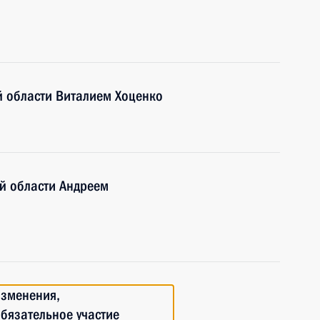
й области Виталием Хоценко
й области Андреем
изменения,
обязательное участие