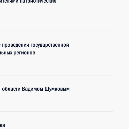
ителями патриотических
 проведения государственной
льных регионов
ой области Вадимом Шумковым
ика