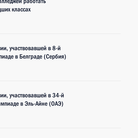
колледжей работать
дших классах
и, участвовавшей в 8-й
иаде в Белграде (Сербия)
ии, участвовавшей в 34-й
мпиаде в Эль-Айне (ОАЭ)