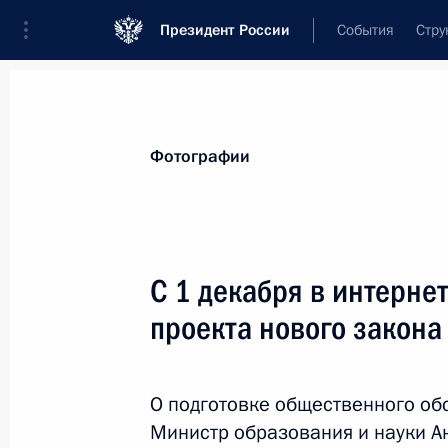
Президент России
События
Стру
Материалы по выбранной теме
Фотографии
Школа,
412 результатов
С 1 декабря в интерне
Показа
проекта нового закона
Об исполнении поручения Президен
школьных зданий, соответствующи
О подготовке общественного о
организации образовательного пр
Министр образования и науки А