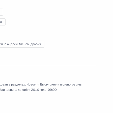
азовании в части
а
рственного экзамена
енко Андрей Александрович
та о разработке мер,
ойчивого функционирования
ско-акушерских пунктов
ого Кавказа
ован в разделах:
Новости
,
Выступления и стенограммы
бликации:
1 декабря 2010 года, 09:00
в России