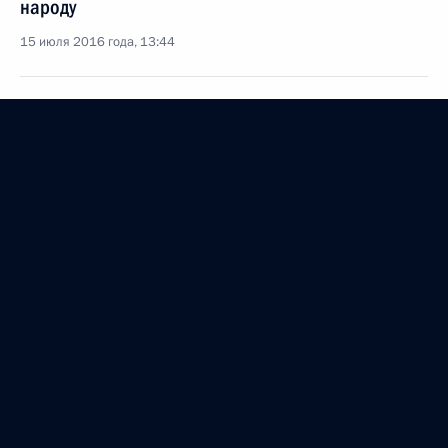
народу
15 июля 2016 года, 13:44
Перечень поручений по вопросам отдельных мер
государственного регулирования в сфере
противодействия терроризму и обеспечения
общественной безопасности
7 июля 2016 года, 13:15
Подписан закон, направленный
на совершенствование правового регулирования
в сфере противодействия терроризму
7 июля 2016 года, 13:15