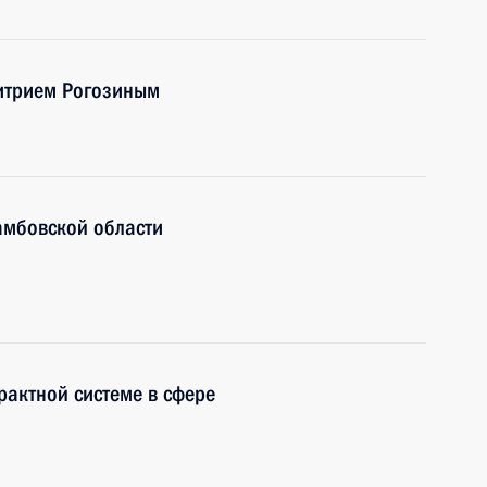
митрием Рогозиным
амбовской области
рактной системе в сфере