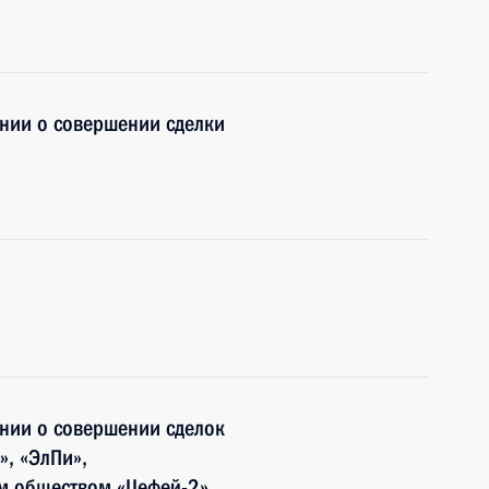
нии о совершении сделки
нии о совершении сделок
», «ЭлПи»,
 обществом «Цефей-2»