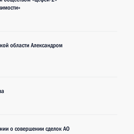
жимости»
ской области Александром
ва
нии о совершении сделок АО