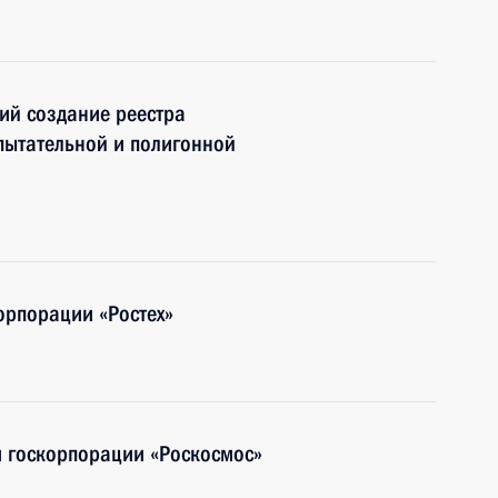
ий создание реестра
пытательной и полигонной
орпорации «Ростех»
м госкорпорации «Роскосмос»