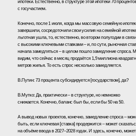
ипотеки. Естественно, в структуре этой ипотеки 70 проценто
с госучастием.
Конечно, после 1 июля, когда мы массовую семейную ипоте
завершили, сосредоточили свои усилия на семейной ипотеке
льготная ушла, то, естественно, во втором полугодии в связ
с высокими ключевыми ставками – и, по сути, рыночная ста
начала замедляться – в целом пошло замедление спроса. 
видим, что сейчас в месяц продаётся 1,9 миллиона квадрат
метров жилья. То есть спрос несколько замедляется.
В.Путин:
73 процента субсидируется [государством], да?
В.Мутко:
Да, практически – в структуре, но немножко
снижается. Конечно, баланс был бы, если бы 50 на 50.
А вывод новых проектов, конечно, замедление спроса – мож
быть, если ключевая [ставка] продержится – может сказатьс
на объёме ввода в 2027–2028 годах. И здесь, конечно, может