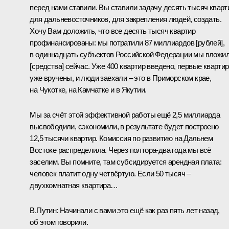
перед нами ставили. Вы ставили задачу десять тысяч кварт
для дальневосточников, для закрепления людей, создать.
Хочу Вам доложить, что все десять тысяч квартир
профинансированы: мы потратили 87 миллиардов [рублей],
в одиннадцать субъектов Российской Федерации мы вложи
[средства] сейчас. Уже 400 квартир введено, первые кварти
уже вручены, и люди заехали – это в Приморском крае,
на Чукотке, на Камчатке и в Якутии.
Мы за счёт этой эффективной работы ещё 2,5 миллиарда
высвободили, сэкономили, в результате будет построено
12,5 тысячи квартир. Комиссия по развитию на Дальнем
Востоке распределила. Через полтора-два года мы всё
заселим. Вы помните, там субсидируется арендная плата:
человек платит одну четвёртую. Если 50 тысяч –
двухкомнатная квартира…
В.Путин:
Начинали с вами это ещё как раз пять лет назад,
об этом говорили.