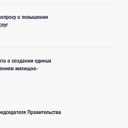
 вопросу о повышении
слуг
та о создании единых
лением жилищно-
редседателя Правительства