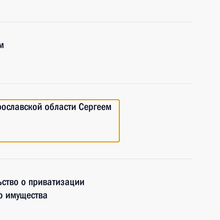
м
рославской области Сергеем
ьство о приватизации
о имущества