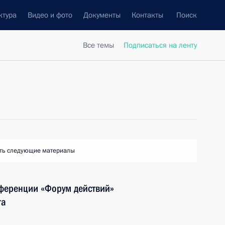
ктура
Видео и фото
Документы
Контакты
Поиск
Все темы
Подписаться на ленту
ть следующие материалы
нференции «Форум действий»
та