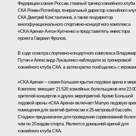
Федерации хоккея России, главный тренер хоккейного клуба
СКА Роман Ротенберг, генеральный директор хоккейного клу
СКА Дмитрий Константинов, а также гендиректор
многофункционального спортивно-концертного комплекса
«СКА Арена» Антон Купченко и представитель инвестора
проекта Гавриил Фролов.
В ходе осмотра спортивно-концертного комплекса Владими
Путин и
Александр Лукашенко
наблюдали за тренировкой
хоккейного клуба СКА, а затем кратко пообщались с игрокам
«СКА Арена» – самая большая крытая ледовая арена в мире
Комплекс вмещает 21 520 хоккейных болельщиков или 23 0
зрителей концертов и других мероприятий. Кроме Большой
ледовой арены «СКА Арена» включает Малую ледовую арен
помещения для занятий фитнесом и 25-метровый бассейн.
Стадион предназначен для проведения соревнований более
чем по 20 видам спорта. Является домашней ареной для
хоккейного клуба СКА.