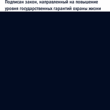
Подписан закон, направленный на повышение
уровня государственных гарантий охраны жизни
и здоровья граждан, отбывающих наказание
29 мая 2024 года, 14:45
Встреча с главой Калмыкии Бату Хасиковым
21 мая 2024 года, 14:30
Указ о национальных целях развития Российской
Федерации на период до 2030 года
и на перспективу до 2036 года
7 мая 2024 года, 18:40
Встреча с губернатором Тульской области