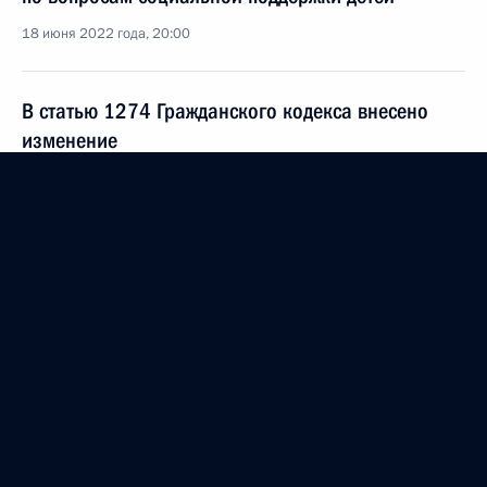
18 июня 2022 года, 20:00
В статью 1274 Гражданского кодекса внесено
изменение
11 июня 2022 года, 19:20
Мария Львова-Белова посетила Чечню и Дагестан
10 июня 2022 года, 20:00
Перечень поручений по итогам заседания Совета
по развитию физической культуры и спорта
8 июня 2022 года, 20:00