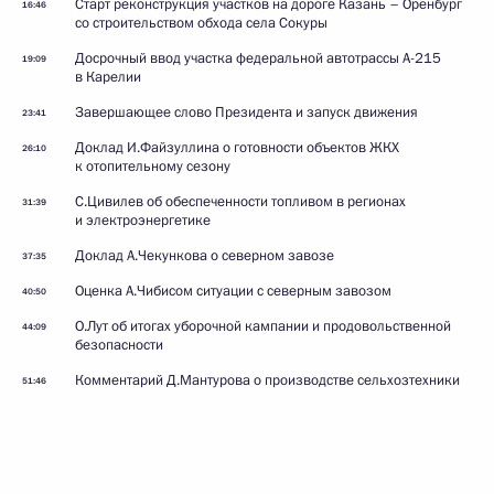
Старт реконструкция участков на дороге Казань – Оренбург
16:46
со строительством обхода села Сокуры
Досрочный ввод участка федеральной автотрассы А-215
19:09
в Карелии
Завершающее слово Президента и запуск движения
23:41
Доклад И.Файзуллина о готовности объектов ЖКХ
26:10
к отопительному сезону
С.Цивилев об обеспеченности топливом в регионах
31:39
и электроэнергетике
Доклад А.Чекункова о северном завозе
37:35
Оценка А.Чибисом ситуации с северным завозом
40:50
О.Лут об итогах уборочной кампании и продовольственной
44:09
безопасности
Комментарий Д.Мантурова о производстве сельхозтехники
51:46