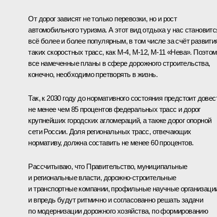
От дорог зависят не только перевозки, но и рост
автомобильного туризма. А этот вид отдыха у нас становитс
всё более и более популярным, в том числе за счёт развити
таких скоростных трасс, как М-4, М-12, М-11 «Нева». Поэто
все намеченные планы в сфере дорожного строительства,
конечно, необходимо претворять в жизнь.
Так, к 2030 году до нормативного состояния предстоит довес
не менее чем 85 процентов федеральных трасс и дорог
крупнейших городских агломераций, а также дорог опорной
сети России. Доля региональных трасс, отвечающих
нормативу, должна составить не менее 60 процентов.
Рассчитываю, что Правительство, муниципальные
и региональные власти, дорожно-строительные
и транспортные компании, профильные научные организаци
и впредь будут ритмично и согласованно решать задачи
по модернизации дорожного хозяйства, по формированию