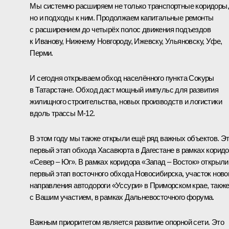
Мы системно расширяем не только транспортные коридоры,
но и подходы к ним. Продолжаем капитальные ремонты
с расширением до четырёх полос движения подъездов
к Иванову, Нижнему Новгороду, Ижевску, Ульяновску, Уфе,
Перми.
И сегодня открываем обход населённого пункта Сокуры
в Татарстане. Обход даст мощный импульс для развития
жилищного строительства, новых производств и логистики
вдоль трассы М-12.
В этом году мы также открыли ещё ряд важных объектов. Э
первый этап обхода Хасавюрта в Дагестане в рамках корид
«Север – Юг». В рамках коридора «Запад – Восток» открыли
первый этап восточного обхода Новосибирска, участок ново
направления автодороги «Уссури» в Приморском крае, такж
с Вашим участием, в рамках Дальневосточного форума.
Важным приоритетом является развитие опорной сети. Это