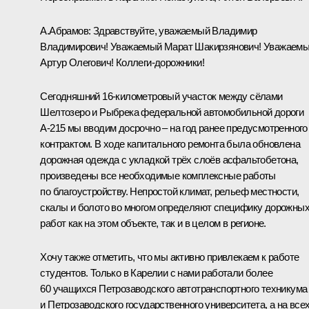
А.Абрамов:
Здравствуйте, уважаемый Владимир
Владимирович! Уважаемый Марат Шакирзянович! Уважаем
Артур Олегович! Коллеги-дорожники!
Сегодняшний 16-километровый участок между сёлами
Шелтозеро и Рыбрека федеральной автомобильной дороги
А-215 мы вводим досрочно – на год ранее предусмотренного
контрактом. В ходе капитального ремонта была обновлена
дорожная одежда с укладкой трёх слоёв асфальтобетона,
произведены все необходимые комплексные работы
по благоустройству. Непростой климат, рельеф местности,
скалы и болото во многом определяют специфику дорожны
работ как на этом объекте, так и в целом в регионе.
Хочу также отметить, что мы активно привлекаем к работе
студентов. Только в Карелии с нами работали более
60 учащихся Петрозаводского автотранспортного техникума
и Петрозаводского государственного университета, а на все