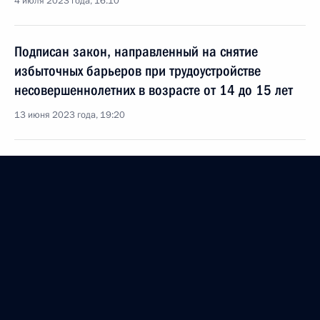
4 июля 2023 года, 16:10
Подписан закон, направленный на снятие
избыточных барьеров при трудоустройстве
несовершеннолетних в возрасте от 14 до 15 лет
13 июня 2023 года, 19:20
Совещание по экономическим вопросам
11 апреля 2023 года, 17:30
Подписан закон об увеличении до 2 миллионов
рублей страховой выплаты при смерти
на производстве
3 апреля 2023 года, 11:45