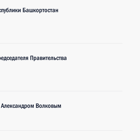
спублики Башкортостан
редседателя Правительства
и Александром Волковым