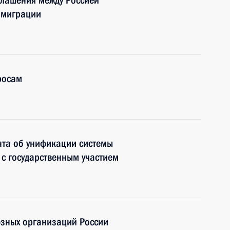
глашения между Россией
 миграции
росам
нта об унификации системы
 с государственным участием
юзных организаций России