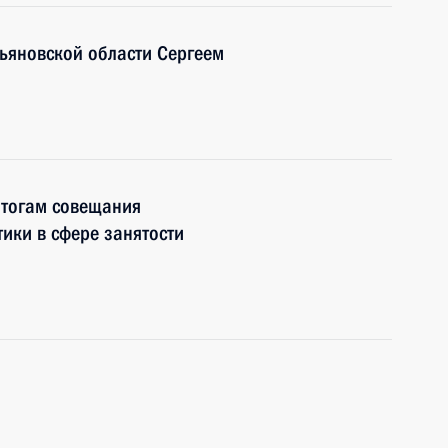
льяновской области Сергеем
итогам совещания
тики в сфере занятости