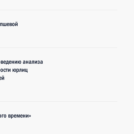
упшевой
оведению анализа
ности юрлиц
ей
ого времени»