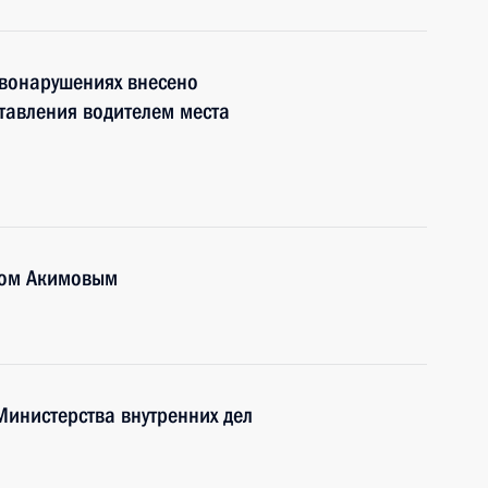
авонарушениях внесено
тавления водителем места
мом Акимовым
инистерства внутренних дел