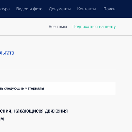
ктура
Видео и фото
Документы
Контакты
Поиск
Все темы
Подписаться на ленту
льтата
ть следующие материалы
нения, касающиеся движения
ам