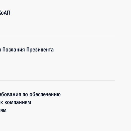
КоАП
и Послания Президента
ебования по обеспечению
 к компаниям
лям