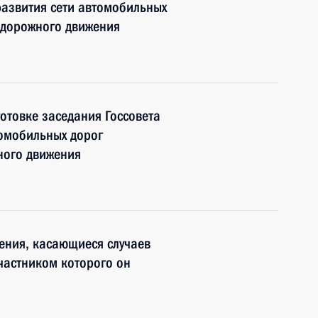
развития сети автомобильных
 дорожного движения
отовке заседания Госсовета
томобильных дорог
ного движения
ения, касающиеся случаев
участником которого он