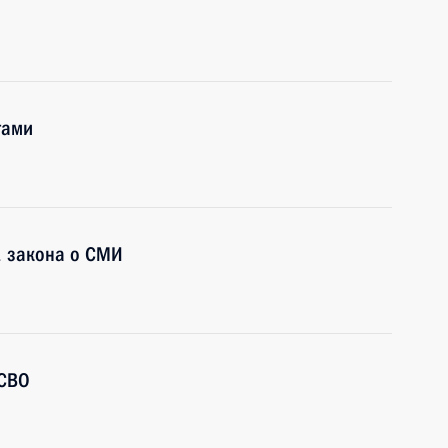
тами
1 закона о СМИ
 СВО