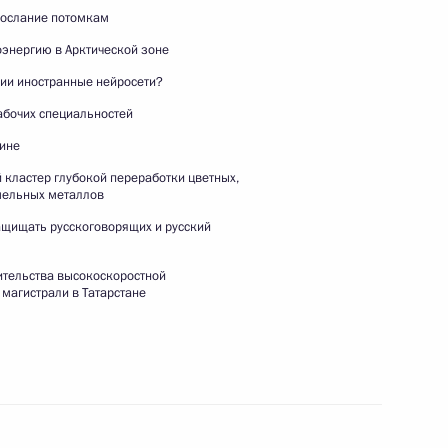
послание потомкам
оэнергию в Арктической зоне
сии иностранные нейросети?
абочих специальностей
аине
 кластер глубокой переработки цветных,
мельных металлов
Ответы на вопросы
ащищать русскоговорящих и русский
российских СМИ
ительства высокоскоростной
магистрали в Татарстане
27 ноября 2025 года
Видео, 59 мин.