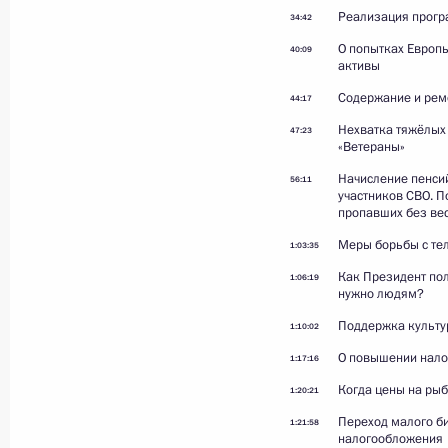
Реализация прогр
34:42
О попытках Европ
40:09
Владимир Путин ответил
активы
на вопросы представителей
Содержание и ремо
44:17
СМИ
Нехватка тяжёлых 
47:23
«Ветераны»
Начисление пенсий
56:11
29 мая 2026 года
Видео, 50 мин.
участников СВО. П
пропавших без ве
Меры борьбы с т
1:03:35
Как Президент пол
1:06:19
нужно людям?
Поддержка культу
1:10:02
О повышении нало
1:17:16
Когда цены на рыб
1:20:21
Переход малого би
1:21:58
налогообложения