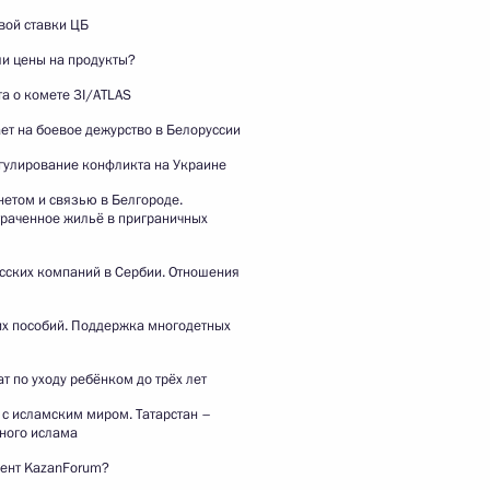
вой ставки ЦБ
ли цены на продукты?
а о комете 3I/ATLAS
Ответы на вопросы
ет на боевое дежурство в Белоруссии
журналистов
гулирование конфликта на Украине
етом и связью в Белгороде.
траченное жильё в приграничных
9 мая 2026 года
Видео, 44 мин.
сских компаний в Сербии. Отношения
их пособий. Поддержка многодетных
т по уходу ребёнком до трёх лет
с исламским миром. Татарстан –
ного ислама
дент KazanForum?