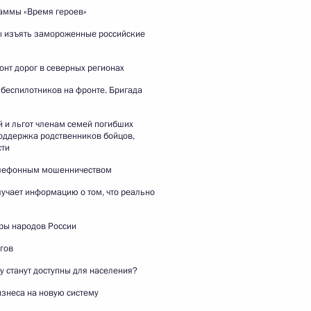
аммы «Время героев»
ы изъять замороженные российские
Заявления для средств массовой
информации по итогам российско-
нт дорог в северных регионах
казахстанских переговоров
беспилотников на фронте. Бригада
 и льгот членам семей погибших
28 мая 2026 года
Видео, 25 мин.
оддержка родственников бойцов,
сти
елефонным мошенничеством
учает информацию о том, что реально
ры народов России
гов
у станут доступны для населения?
знеса на новую систему