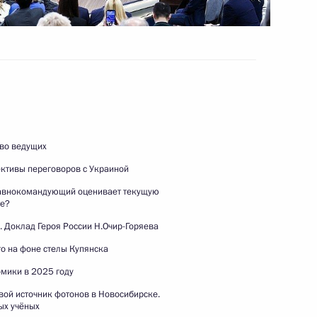
Встреча с руководителями
международных
информагентств
4 июня 2026 года
Видео, 2 ч.
ово ведущих
ективы переговоров с Украиной
авнокомандующий оценивает текущую
те?
. Доклад Героя России Н.Очир-Горяева
о на фоне стелы Купянска
омики в 2025 году
ой источник фотонов в Новосибирске.
ых учёных