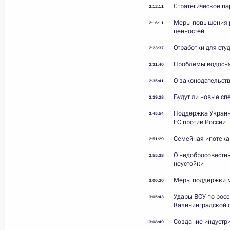
Стратегическое па
2:12:11
Меры повышения 
2:16:11
ценностей
Отработки для сту
2:23:37
Проблемы водосн
Итоги года с Владимиром
2:31:40
О законодательств
Путиным
2:35:41
Будут ли новые с
2:39:28
Поддержка Украин
2:45:54
ЕС против России
19 декабря 2025 года
Видео, 4 ч.
Семейная ипотека
2:51:29
О недобросовестн
2:55:38
неустойки
Меры поддержки 
3:00:20
Удары ВСУ по рос
3:05:43
Калининградской 
Создание индустр
3:08:49