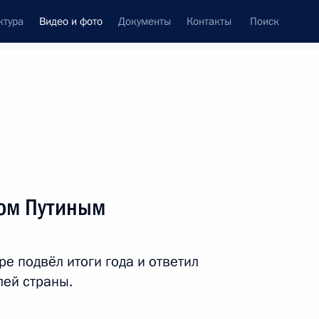
ктура
Видео и фото
Документы
Контакты
Поиск
си
ия, встречи
Встречи со СМИ
июнь, 2026
ссийского журналиста
ром Путиным
Видео, 19 мин.
ре подвёл итоги года и ответил
лей страны.