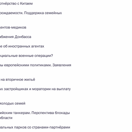
ртнёрство с Китаем
рождаемости. Поддержка семейных
дентов-медиков
абжения Донбасса
Заявления Президента
е об иностранных агентах
России и Премьер-министра
Индии для СМИ
пециальные военные операции?
ы европейскими политиками. Заявления
5 декабря 2025 года
Видео, 26 мин.
 на вторичное жильё
ых застройщиках и моратории на выплату
молодых семей
сийским танкерам. Перспектива блокады
области
иальных парков со странами-партнёрами