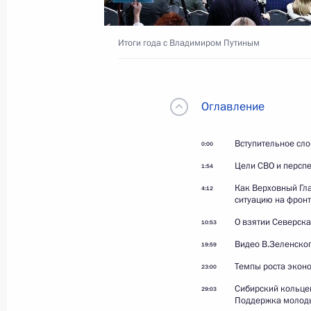
Заявления Владимира
Путина и Фердинанда
Итоги года с Владимиром Путиным
Маркоса для прессы
Оглавление
18 июня 2026 года
Видео, 13 мин.
Вступительное сл
0:00
Цели СВО и персп
1:54
Как Верховный Гл
4:12
ситуацию на фрон
О взятии Северска
10:53
Видео В.Зеленског
19:59
Темпы роста экон
23:00
Сибирский кольцев
29:03
Поддержка молод