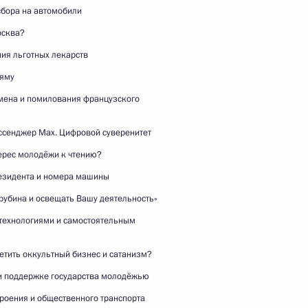
бора на автомобили
осква?
ия льготных лекарств
йяму
мена и помилования французского
Беседа с журналистами
и руководством телеканалов
сенджер Max. Цифровой суверенитет
Aaj Tak и India Today
ерес молодёжи к чтению?
езидента и номера машины
рубина и освещать Вашу деятельность»
4 декабря 2025 года
Видео, 12 мин.
технологиями и самостоятельным
етить оккультный бизнес и сатанизм?
 и поддержке государства молодёжью
роения и общественного транспорта