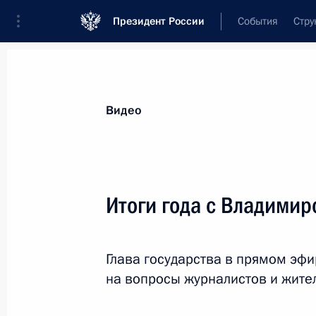
Президент России
События
Стру
Видеозаписи
Фотографии
Аудиозапи
Все материалы
Выступления
Совещан
Видео
Ответы на вопросы ро
Итоги года с Владими
28 июня 2026 года
Москва, Кремль
Глава государства в прямом эфи
на вопросы журналистов и жите