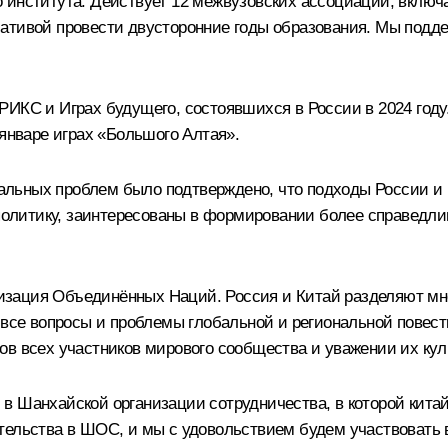
 института. Действует 12 межвузовских ассоциаций, включ
ативой провести двусторонние годы образования. Мы подд
ИКС и Играх будущего, состоявшихся в России в 2024 году.
 январе играх «Большого Алтая».
льных проблем было подтверждено, что подходы России и 
литику, заинтересованы в формировании более справедлив
ганизация Объединённых Наций. Россия и Китай разделяют м
 все вопросы и проблемы глобальной и региональной повест
ов всех участников мирового сообщества и уважении их ку
в Шанхайской организации сотрудничества, в которой кита
тельства в ШОС, и мы с удовольствием будем участвовать в