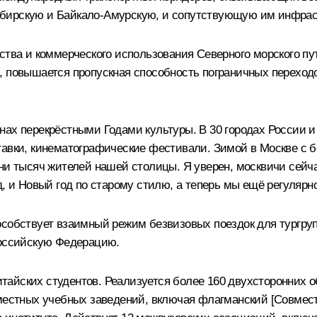
бирскую и Байкало-Амурскую, и сопутствующую им инфрас
тва и коммерческого использования Северного морского пути
 повышается пропускная способность пограничных переходо
ах перекрёстными Годами культуры. В 30 городах России и 
тавки, кинематографические фестивали. Зимой в Москве с
тни тысяч жителей нашей столицы. Я уверен, москвичи сей
д, и Новый год по старому стилю, а теперь мы ещё регуляр
особствует взаимный режим безвизовых поездок для тургруп
Российскую Федерацию.
 китайских студентов. Реализуется более 160 двухсторонних
местных учебных заведений, включая флагманский [Совмест