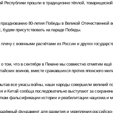
й Республики прошли в традиционно тёплой, товарищеской
 празднованию 80-летия Победы в Великой Отечественной в
 будем присутствовать на параде Победы.
плечу с военными расчётами из России и других государст
 о том, что в сентябре в Пекине мы совместно отметим ещё
итайских воинов, вместе сражавшихся против японского мил
ытав все ужасы войны, наши народы совершили великий под
ия и Китай сообща последовательно выступают за сохранен
пыткам фальсификации истории и реабилитации нацизма и 
надёжный фундамент для развития и укрепления российско-