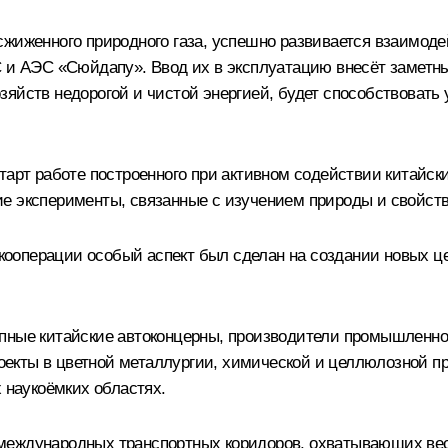
сжиженного природного газа, успешно развивается взаимоде
С и АЭС «Сюйдапу». Ввод их в эксплуатацию внесёт заметны
яйств недорогой и чистой энергией, будет способствовать
тарт работе построенного при активном содействии китайски
е эксперименты, связанные с изучением природы и свойст
ооперации особый аспект был сделан на создании новых це
пные китайские автоконцерны, производители промышленног
екты в цветной металлургии, химической и целлюлозной п
х наукоёмких областях.
международных транспортных коридоров, охватывающих весь