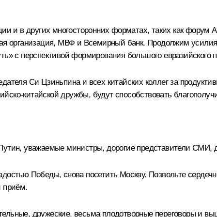
ции и в других многосторонних форматах, таких как форум А
вая организация, МВФ и Всемирный банк. Продолжим усилия
уть» с перспективой формирования большого евразийского п
едателя Си Цзиньпина и всех китайских коллег за продукти
йско-китайской дружбы, будут способствовать благополуч
утин, уважаемые министры, дорогие представители СМИ, 
адостью Победы, снова посетить Москву. Позвольте сердеч
й приём.
тельные, дружеские, весьма плодотворные переговоры и вы