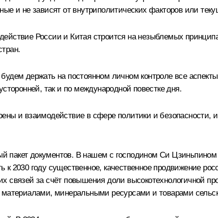
ные и не зависят от внутриполитических факторов или тек
действие России и Китая строится на незыблемых принципа
стран.
удем держать на постоянном личном контроле все аспекты 
усторонней, так и по международной повестке дня.
ены и взаимодействие в сфере политики и безопасности, и
дный пакет документов. В нашем с господином Си Цзиньпин
ить к 2030 году существенное, качественное продвижение ро
их связей за счёт повышения доли высокотехнологичной пр
 материалами, минеральными ресурсами и товарами сельск