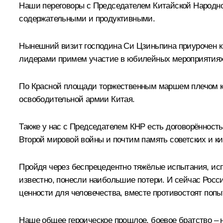
Наши переговоры с Председателем Китайской Народно
содержательными и продуктивными.
Нынешний визит господина Си Цзиньпина приурочен к
лидерами примем участие в юбилейных мероприятиях,
По Красной площади торжественным маршем плечом к 
освободительной армии Китая.
Также у нас с Председателем КНР есть договорённость
Второй мировой войны и почтим память советских и к
Пройдя через беспрецедентно тяжёлые испытания, исп
известно, понесли наибольшие потери. И сейчас Росс
ценности для человечества, вместе противостоят по
Наше общее героическое прошлое, боевое братство – 