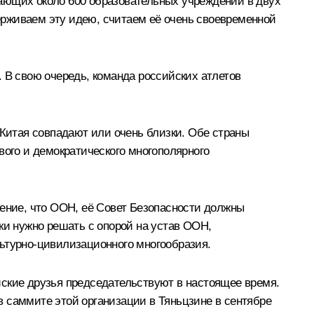
ающих около 600 образовательных учреждений в двух
ерживаем эту идею, считаем её очень своевременной
 В свою очередь, команда российских атлетов
Китая совпадают или очень близки. Обе страны
ого и демократического многополярного
нение, что ООН, её Совет Безопасности должны
ки нужно решать с опорой на устав ООН,
льтурно-цивилизационного многообразия.
йские друзья председательствуют в настоящее время.
 саммите этой организации в Тяньцзине в сентябре