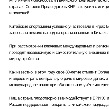
МГУ имени Ломоносова и Пекинского политехнического
странах. Сегодня Председатель КНР выступил с иници
и полезной.
Китайские спортсмены успешно участвовали в играх БР
завоевала немало наград на организованных в Китае в
При рассмотрении ключевых международных и региона
проводят независимую и самостоятельную внешнюю по
мироустройства.
Как известно, в этом году своё 80-летие отметит Ор
и впредь играть центральную роль в мировых делах, а
международное право при обязательном учёте интерес
Наша страна плодотворно взаимодействует в БРИКС и 
Россия поддерживает приоритеты китайского председа