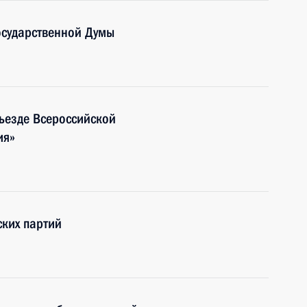
осударственной Думы
съезде Всероссийской
ия»
ских партий