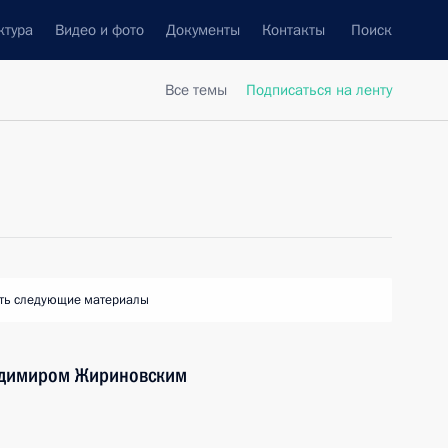
ктура
Видео и фото
Документы
Контакты
Поиск
Все темы
Подписаться на ленту
ть следующие материалы
ладимиром Жириновским