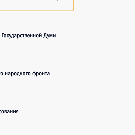
 Государственной Думы
го народного фронта
сования