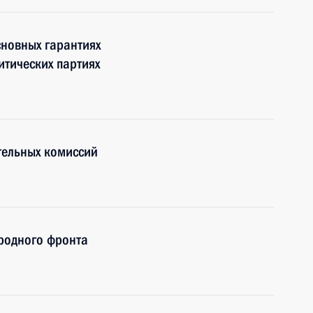
новных гарантиях
итических партиях
тельных комиссий
родного фронта