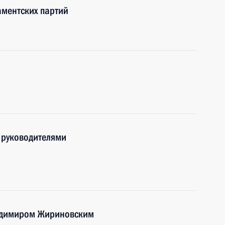
аментских партий
с руководителями
ладимиром Жириновским