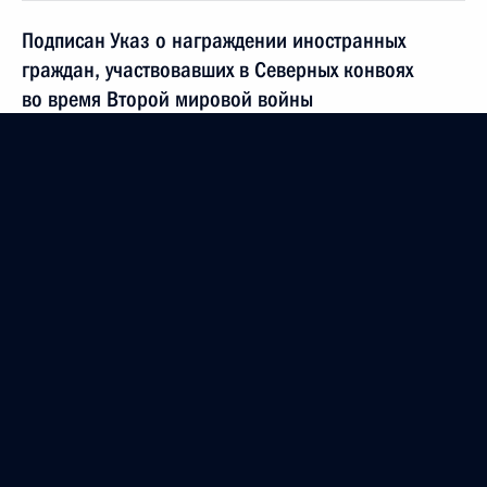
Подписан Указ о награждении иностранных
граждан, участвовавших в Северных конвоях
во время Второй мировой войны
11 марта 2014 года, 10:30
Встреча с чемпионами и призёрами XXII
Олимпийских зимних игр 2014 года
24 февраля 2014 года, 12:00
Подписан Указ о награждении иностранных
граждан
13 февраля 2014 года, 16:00