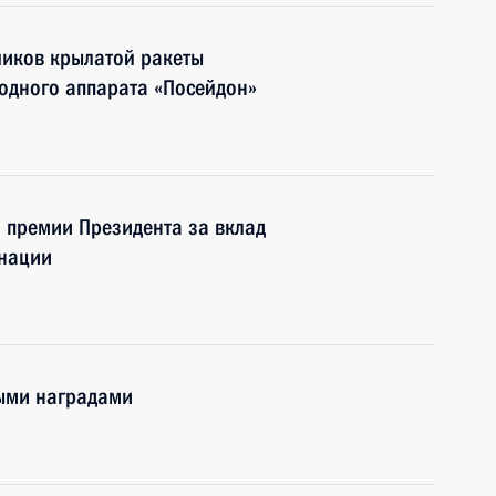
иков крылатой ракеты
водного аппарата «Посейдон»
и премии Президента за вклад
 нации
ными наградами