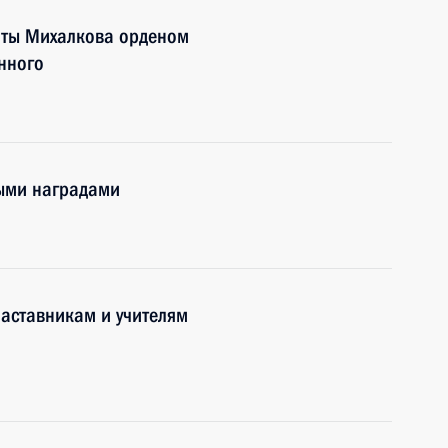
иты Михалкова орденом
нного
ными наградами
наставникам и учителям