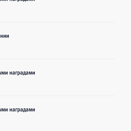
ении
ными наградами
ными наградами