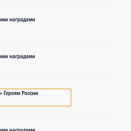
ными наградами
ными наградами
» Героям России
ными наградами