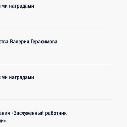
ными наградами
ства Валерия Герасимова
ными наградами
вания «Заслуженный работник
ии»