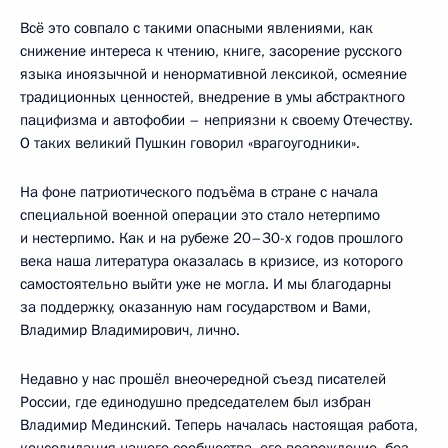
Всё это совпало с такими опасными явлениями, как
снижение интереса к чтению, книге, засорение русского
языка иноязычной и ненормативной лексикой, осмеяние
традиционных ценностей, внедрение в умы абстрактного
пацифизма и автофобии – неприязни к своему Отечеству.
О таких великий Пушкин говорил «врагоугодники».
На фоне патриотического подъёма в стране с начала
специальной военной операции это стало нетерпимо
и нестерпимо. Как и на рубеже 20–30-х годов прошлого
века наша литература оказалась в кризисе, из которого
самостоятельно выйти уже не могла. И мы благодарны
за поддержку, оказанную нам государством и Вами,
Владимир Владимирович, лично.
Недавно у нас прошёл внеочередной съезд писателей
России, где единодушно председателем был избран
Владимир Мединский. Теперь началась настоящая работа,
консолидация нашего сообщества, его возрождение, без