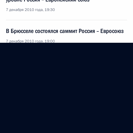
7 декабря 2010 года, 19:30
В Брюсселе состоялся саммит Россия – Евросоюз
7 декабря 2010 года, 19:00
Дмитрий Медведев примет участие в саммите
Россия – ЕС
29 ноября 2010 года, 15:00
Российско-финляндские переговоры
9 ноября 2010 года, 15:00