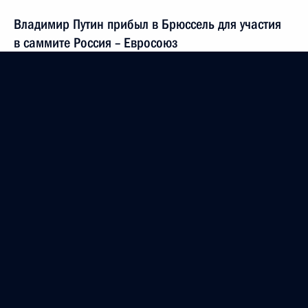
Владимир Путин прибыл в Брюссель для участия
в саммите Россия – Евросоюз
20 декабря 2012 года, 23:40
Ввод в эксплуатацию второй нитки газопровода
«Северный поток»
8 октября 2012 года, 15:00
Видеообращение по случаю открытия второй
нитки газопровода «Северный поток»
8 октября 2012 года, 14:00
Встреча с Премьер-министром Люксембурга Жан-