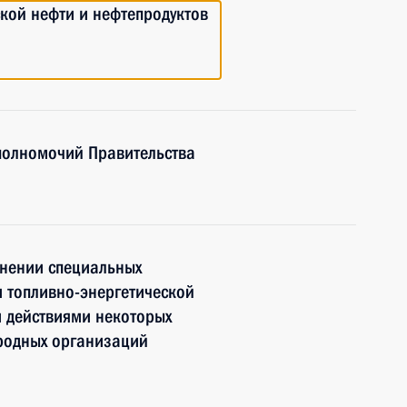
ской нефти и нефтепродуктов
полномочий Правительства
енении специальных
 топливно-энергетической
и действиями некоторых
ародных организаций