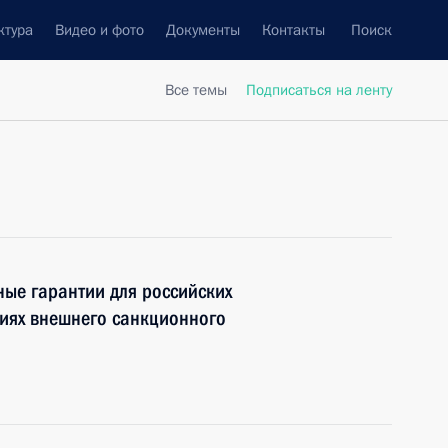
ктура
Видео и фото
Документы
Контакты
Поиск
Все темы
Подписаться на ленту
ые гарантии для российских
виях внешнего санкционного