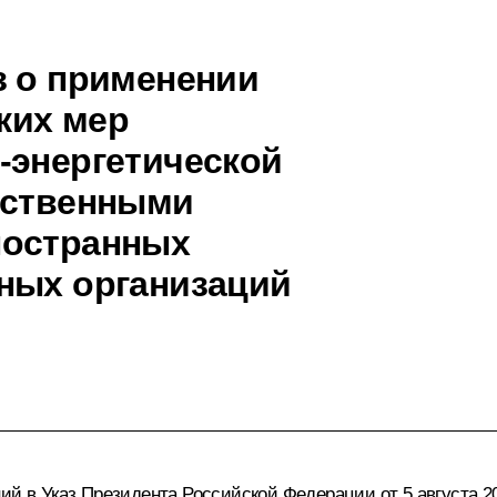
з о применении
ких мер
-энергетической
ественными
ностранных
ных организаций
ий в Указ Президента Российской Федерации от 5 августа 