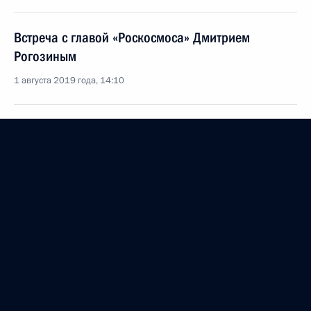
Встреча с главой «Роскосмоса» Дмитрием
Рогозиным
1 августа 2019 года, 14:10
Совещание с руководством Министерства
обороны и предприятий ОПК
16 мая 2019 года, 20:00
Расширенное заседание Совета Безопасности
16 апреля 2019 года, 13:40
Внесены изменения в отдельные