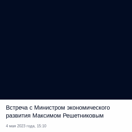
Совещание с членами Правительства
29 марта 2023 года, 16:50
Встреча с губернатором Курганской
области Вадимом Шумковым
6 марта 2023 года, 14:00
Расширены виды деятельности
негосударственных пенсионных фондов
27 января 2023 года, 10:20
Уточнены механизмы контроля
за иностранными инвестициями
в российские хозяйствующие общества