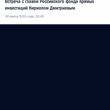
Встреча с главой Российского фонда прямых
инвестиций Кириллом Дмитриевым
30 марта 2015 года, 20:45
Форум действий Общероссийского народного
фронта
18 ноября 2014 года, 19:00
Инвестиционный форум «Россия зовёт!»
2 октября 2014 года, 14:50
Встреча с членами фракций политических партий
в Государственной Думе
14 августа 2014 года, 16:15