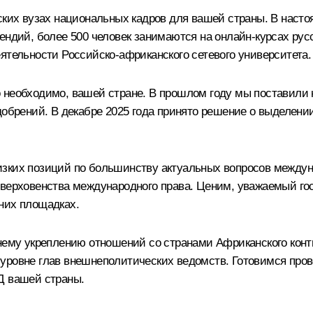
ских вузах национальных кадров для вашей страны. В насто
ендий, более 500 человек занимаются на онлайн-курсах рус
ятельности Российско-африканского сетевого университета.
 необходимо, вашей стране. В прошлом году мы поставили н
удобрений. В декабре 2025 года принято решение о выделен
изких позиций по большинству актуальных вопросов междун
 верховенства международного права. Ценим, уважаемый го
них площадках.
нему укреплению отношений со странами Африканского конти
уровне глав внешнеполитических ведомств. Готовимся про
Д вашей страны.