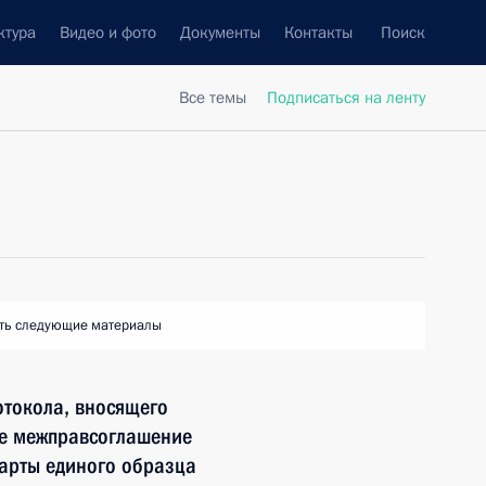
ктура
Видео и фото
Документы
Контакты
Поиск
Все темы
Подписаться на ленту
ть следующие материалы
отокола, вносящего
ое межправсоглашение
арты единого образца