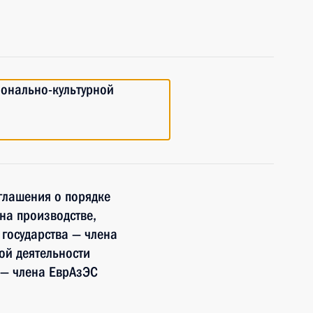
ионально-культурной
глашения о порядке
на производстве,
государства — члена
ой деятельности
а — члена ЕврАзЭС