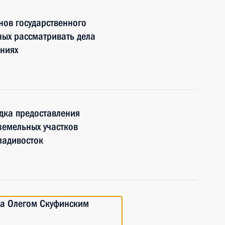
нов государственного
ных рассматривать дела
ниях
дка предоставления
земельных участков
ладивосток
ра Олегом Скуфинским