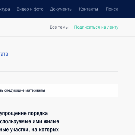
ктура
Видео и фото
Документы
Контакты
Поиск
Все темы
Подписаться на ленту
тата
ть следующие материалы
 упрощение порядка
используемые ими жилые
ные участки, на которых