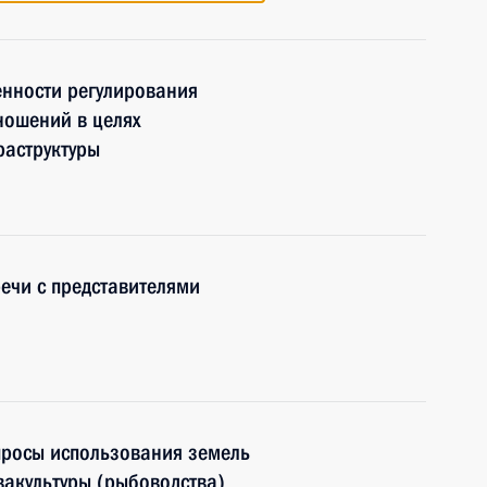
енности регулирования
ношений в целях
аструктуры
речи с представителями
просы использования земель
вакультуры (рыбоводства)