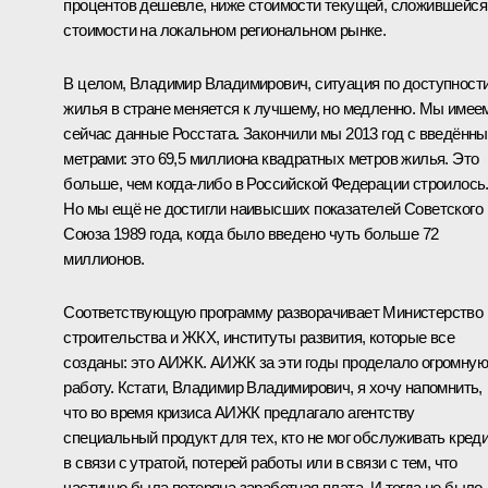
процентов дешевле, ниже стоимости текущей, сложившейся
стоимости на локальном региональном рынке.
В целом, Владимир Владимирович, ситуация по доступност
жилья в стране меняется к лучшему, но медленно. Мы имее
сейчас данные Росстата. Закончили мы 2013 год с введённ
метрами: это 69,5 миллиона квадратных метров жилья. Это
больше, чем когда‑либо в Российской Федерации строилось
Но мы ещё не достигли наивысших показателей Советского
Союза 1989 года, когда было введено чуть больше 72
миллионов.
Соответствующую программу разворачивает Министерство
строительства и ЖКХ, институты развития, которые все
созданы: это АИЖК. АИЖК за эти годы проделало огромную
работу. Кстати, Владимир Владимирович, я хочу напомнить,
что во время кризиса АИЖК предлагало агентству
специальный продукт для тех, кто не мог обслуживать кред
в связи с утратой, потерей работы или в связи с тем, что
частично была потеряна заработная плата. И тогда не было