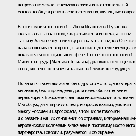
вопросов по земле невозможно развивать строительный
сектор вообще и решать, соответственно, жилищные вопрос
В этой связи я попросил бы Игоря Ивановича Шувалова
сказать два слова о том, как развивается ипотека, а потом
Татьяну Алексеевну Голикову рассказать о том, как Счётная
палата оценивает вопросы, связанные с достижением целе
показателей по социальной сфере. После этого попросил б
Министра труда [Максима Топилина] доложить о его оценках
сегодняшнего состояния и планах на ближайшее будущее.
Но начать я всё‑таки хотел бы с другого – с того, что вчера, к
вы знаете, были проведены достаточно обстоятельные
переговоры
в Брюсселе с нашими европейскими коллегами.
Мы обсуждали широкий спектр вопросов взаимодействия
между Россией и Евросоюзом, в том числе говорили
и о развитии наших отношений со странами, которые нашим
европейскими коллегами включены в программу Восточного
партнёрства. Говорили, разумеется, и об Украине.