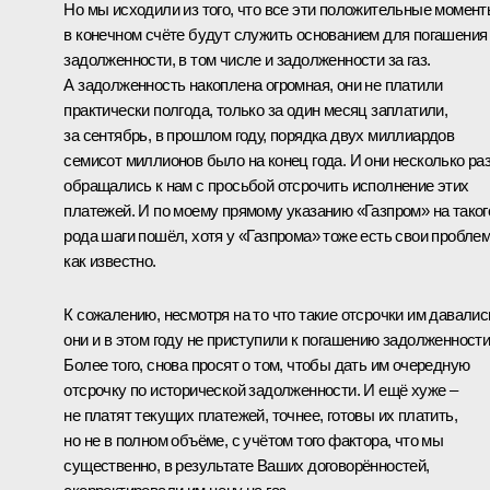
Но мы исходили из того, что все эти положительные момен
в конечном счёте будут служить основанием для погашения
задолженности, в том числе и задолженности за газ.
А задолженность накоплена огромная, они не платили
практически полгода, только за один месяц заплатили,
за сентябрь, в прошлом году, порядка двух миллиардов
семисот миллионов было на конец года. И они несколько ра
обращались к нам с просьбой отсрочить исполнение этих
платежей. И по моему прямому указанию «Газпром» на таког
рода шаги пошёл, хотя у «Газпрома» тоже есть свои пробле
как известно.
К сожалению, несмотря на то что такие отсрочки им давалис
они и в этом году не приступили к погашению задолженности
Более того, снова просят о том, чтобы дать им очередную
отсрочку по исторической задолженности. И ещё хуже –
не платят текущих платежей, точнее, готовы их платить,
но не в полном объёме, с учётом того фактора, что мы
существенно, в результате Ваших договорённостей,