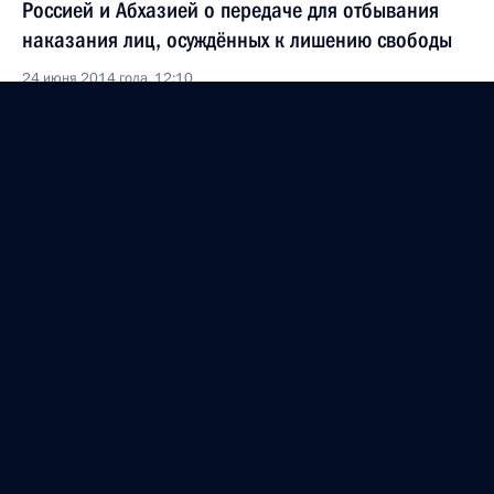
Россией и Абхазией о передаче для отбывания
наказания лиц, осуждённых к лишению свободы
24 июня 2014 года, 12:10
Распоряжение о подписании договора между
Россией и Абхазией о правовой помощи
по уголовным делам
13 июня 2014 года, 10:30
Поздравления лидерам стран СНГ, Абхазии,
Южной Осетии и гражданам Грузии и Украины
по случаю 69-й годовщины Победы в Великой
Отечественной войне
8 мая 2014 года, 12:10