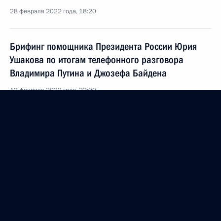
28 февраля 2022 года, 18:20
Брифинг помощника Президента России Юрия
Ушакова по итогам телефонного разговора
Владимира Путина и Джозефа Байдена
12 февраля 2022 года, 22:00
Совместное заявление лидеров пяти государств,
обладающих ядерным оружием,
о предотвращении ядерной войны и недопущении
гонки вооружений
3 января 2022 года, 16:00
Телефонный разговор с Президентом США