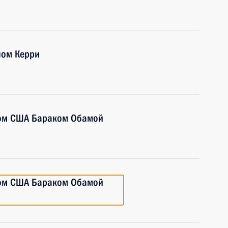
ном Керри
том США Бараком Обамой
том США Бараком Обамой