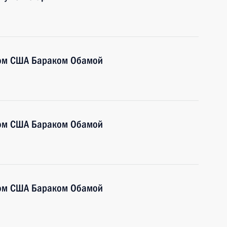
том США Бараком Обамой
том США Бараком Обамой
том США Бараком Обамой