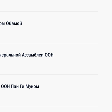
ком Обамой
енеральной Ассамблеи ООН
м ООН Пан Ги Муном