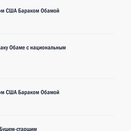
том США Бараком Обамой
раку Обаме с национальным
том США Бараком Обамой
 Бушем-старшим