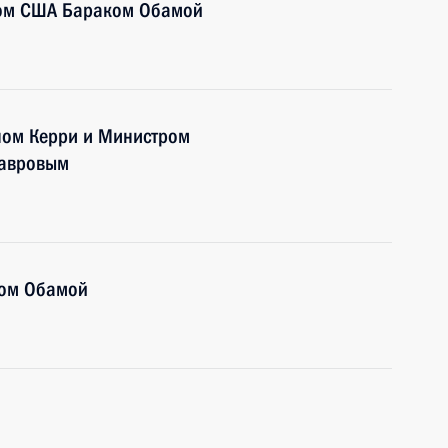
том США Бараком Обамой
ном Керри и Министром
Лавровым
ком Обамой