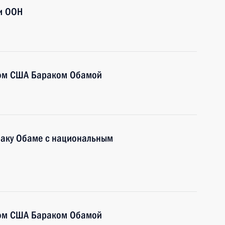
и ООН
том США Бараком Обамой
раку Обаме с национальным
том США Бараком Обамой