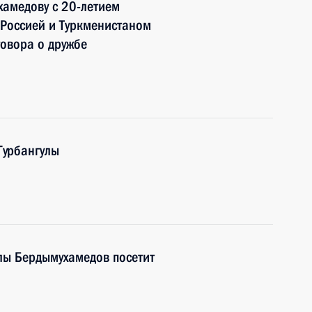
хамедову с 20-летием
 Россией и Туркменистаном
говора о дружбе
Гурбангулы
лы Бердымухамедов посетит