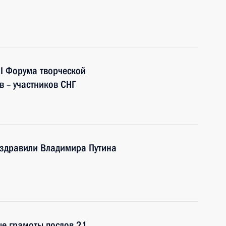
II Форума творческой
в – участников СНГ
поздравили Владимира Путина
ые грамоты послов 21