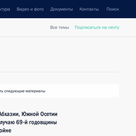
ктура
Видео и фото
Документы
Контакты
Поиск
Все темы
Подписаться на ленту
ть следующие материалы
Абхазии, Южной Осетии
случаю 69-й годовщины
войне