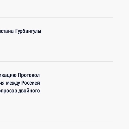
стана Гурбангулы
фикацию Протокол
ия между Россией
опросов двойного