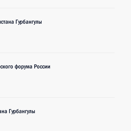
стана Гурбангулы
еского форума России
ана Гурбангулы