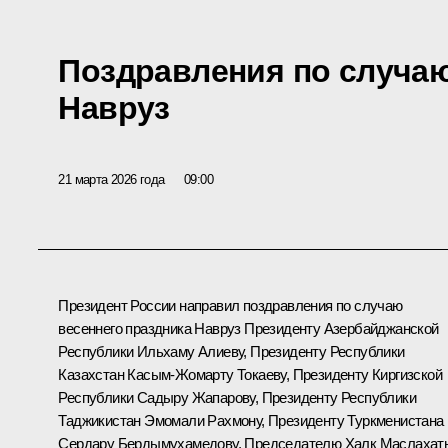
Поздравления по случаю
Навруз
21 марта 2026 года
09:00
Президент России направил поздравления по случаю
весеннего праздника Навруз Президенту Азербайджанской
Республики
Ильхаму Алиеву
, Президенту Республики
Казахстан
Касым-Жомарту Токаеву
, Президенту Киргизской
Республики
Садыру Жапарову
, Президенту Республики
Таджикистан
Эмомали Рахмону
, Президенту Туркменистана
Сердару Бердымухамедову
, Председателю Халк Маслахат