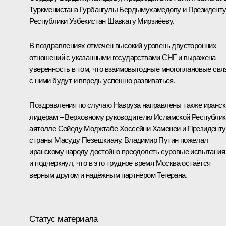
Туркменистана
Гурбангулы Бердымухамедову
и Президент
Республики Узбекистан
Шавкату Мирзиёеву
.
В поздравлениях отмечен высокий уровень двусторонних
отношений с указанными государствами СНГ и выражена
уверенность в том, что взаимовыгодные многоплановые свя
с ними будут и впредь успешно развиваться.
Поздравления по случаю Навруза направлены также иранс
лидерам – Верховному руководителю Исламской Республик
аятолле Сейеду Моджтабе Хоссейни Хаменеи и Президенту
страны
Масуду Пезешкиану
. Владимир Путин пожелал
иранскому народу достойно преодолеть суровые испытания
и подчеркнул, что в это трудное время Москва остаётся
верным другом и надёжным партнёром Тегерана.
Статус материала