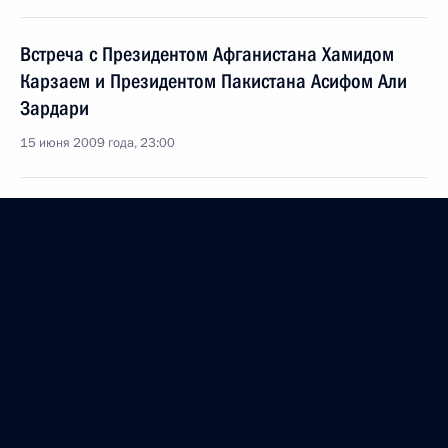
Встреча с Президентом Афганистана Хамидом
Карзаем и Президентом Пакистана Асифом Али
Зардари
15 июня 2009 года, 23:00
Встреча с Президентом Исламской Республики
Пакистан Асифом Али Зардари
15 июня 2009 года, 22:00
Дмитрий Медведев выразил соболезнования
Президенту Исламской Республики Пакистан
Асифу Али Зардари в связи с террористическим
актом в Пешаваре