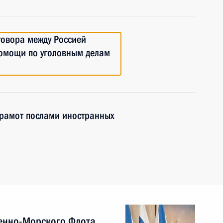
говора между Россией
омощи по уголовным делам
грамот послами иностранных
енно-Морского Флота