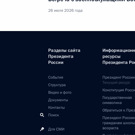
26 июля 2026 года
Разделы сайта
Информацион
Президента
ресурсы
России
Президента Ро
События
Президент России
Текущий ресурс
Структура
Конституция Росс
Видео и фото
Государственная
Документы
символика
Контакты
Обратиться к Пре
Поиск
Президент Росси
гражданам школь
возраста
Для СМИ