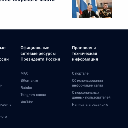
ные
Официальные
Правовая и
сетевые ресурсы
техническая
ссии
Президента России
информация
MAX
О портале
ВКонтакте
Об использовании
ии
информации сайта
Rutube
О персональных
Telegram-канал
данных пользователей
YouTube
зиденту
Написать в редакцию
и —
ного