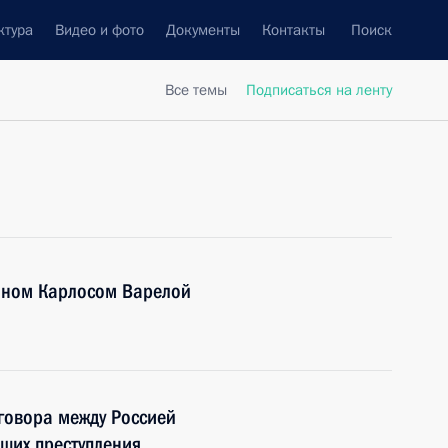
ктура
Видео и фото
Документы
Контакты
Поиск
Все темы
Подписаться на ленту
аном Карлосом Варелой
говора между Россией
ших преступления