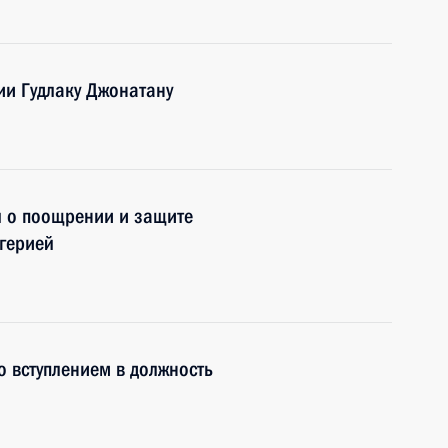
ии Гудлаку Джонатану
 о поощрении и защите
игерией
о вступлением в должность