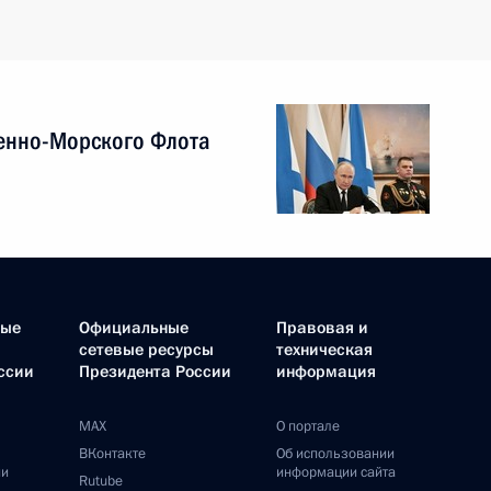
енно-Морского Флота
ные
Официальные
Правовая и
сетевые ресурсы
техническая
ссии
Президента России
информация
MAX
О портале
ВКонтакте
Об использовании
ии
информации сайта
Rutube