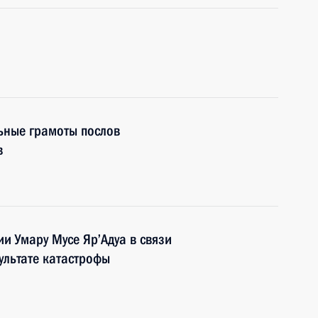
ьные грамоты послов
в
и Умару Мусе Яр’Адуа в связи
ультате катастрофы