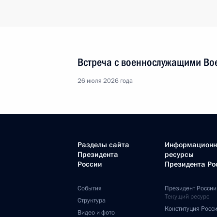
Встреча с военнослужащими Во
26 июля 2026 года
Разделы сайта
Информацион
Президента
ресурсы
России
Президента Ро
События
Президент России
Текущий ресурс
Структура
Конституция Росс
Видео и фото