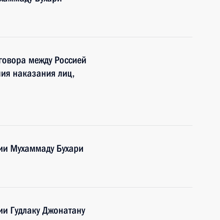
говора между Россией
ния наказания лиц,
ии Мухаммаду Бухари
ии Гудлаку Джонатану