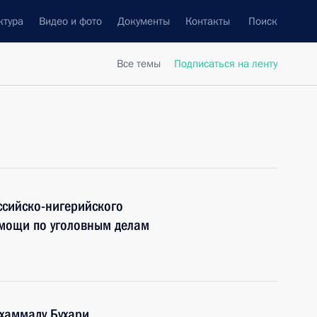
ктура
Видео и фото
Документы
Контакты
Поиск
Все темы
Подписаться на ленту
ссийско-нигерийского
мощи по уголовным делам
хаммаду Бухари