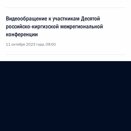
Видеообращение к участникам Десятой
российско-киргизской межрегиональной
конференции
11 октября 2023 года, 09:00
Церемония по случаю начала строительства
в Киргизии трёх школ с обучением на русском
языке
1 сентября 2023 года, 14:20
1 сентября Владимир Путин проведёт открытый
урок «Разговор о важном» и совместно
с Садыром Жапаровым по видеосвязи даст старт