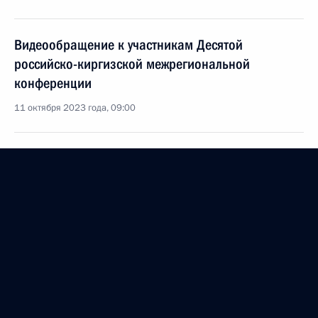
Видеообращение к участникам Десятой
российско-киргизской межрегиональной
конференции
11 октября 2023 года, 09:00
Церемония по случаю начала строительства
в Киргизии трёх школ с обучением на русском
языке
1 сентября 2023 года, 14:20
1 сентября Владимир Путин проведёт открытый
урок «Разговор о важном» и совместно
с Садыром Жапаровым по видеосвязи даст старт