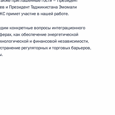
а также приглашённые гости – Президент
ев и Президент Таджикистана Эмомали
КС примет участие в нашей работе.
удим конкретные вопросы интеграционного
сферах, как обеспечение энергетической
ехнологической и финансовой независимости,
странение регуляторных и торговых барьеров,
ы.
о экономического форума
 Садыром Жапаровым