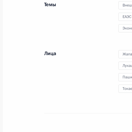
Темы
Внеш
Неформальный саммит СНГ
ЕАЭС
26 декабря 2022 года, 16:00
Экон
Рабочий визит в Киргизию. Заседа
Лица
Жапа
9 декабря 2022 года
Лука
Паши
Пресс-конференция по итогам визи
Тока
9 декабря 2022 года, 16:55
Беседа с Премьер-министром Арм