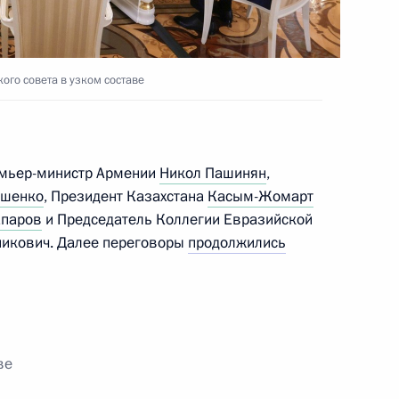
ого совета в узком составе
Бишкеке
ремьер-министр Армении
Никол Пашинян
,
ашенко
, Президент Казахстана
Касым-Жомарт
паров
и Председатель Коллегии Евразийской
никович. Далее переговоры
продолжились
аммит СНГ
ве
сетит Киргизию