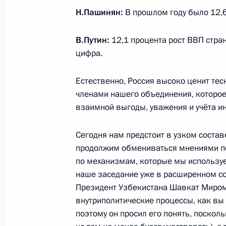
Н.Пашинян:
В прошлом году было 12,6
1 сентября Владимир Путин провед
о важном» и совместно с Садыром
В.Путин:
12,1 процента рост ВВП стран
даст старт началу строительства в
цифра.
на русском языке
31 августа 2023 года, 15:00
Естественно, Россия высоко ценит тес
членами нашего объединения, которое
взаимной выгоды, уважения и учёта ин
Ратифицировано соглашение между
о создании объединённой региона
Сегодня нам предстоит в узком состав
противовоздушной обороны
продолжим обмениваться мнениями п
по механизмам, которые мы используе
29 мая 2023 года, 13:10
наше заседание уже в расширенном со
Президент Узбекистана Шавкат Миром
внутриполитические процессы, как вы 
Заседание Высшего Евразийского 
поэтому он просил его понять, посколь