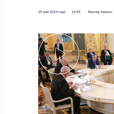
25 мая 2023 года
15:05
Москва, Кремль
Торжественное мероприятие по слу
авиабазы в Киргизии
12 октября 2023 года, 13:50
Церемония подписания совместных
Владимира Путина и Садыра Жапа
12 октября 2023 года, 13:30
Вручение ордена Почёта Президен
12 октября 2023 года, 12:55