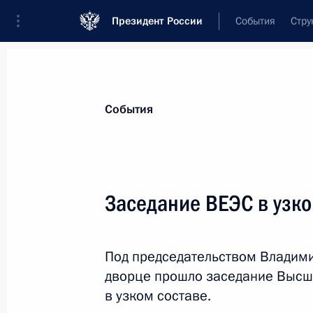
Президент России
События
Стру
Материалы по выбранной теме
События
Киргизия,
271 результат
Заседание ВЕЭС в узко
Показа
Под председательством Владим
Выступление Президента России на
дворце прошло заседание Высш
государств – участников СНГ в узко
в узком составе.
13 октября 2023 года, 12:00