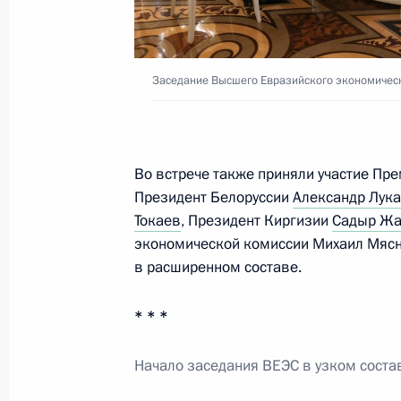
Российско-киргизские переговоры
Заседание Высшего Евразийского экономическ
12 октября 2023 года, 12:45
Возложение венка к мемориалу в 
Во встрече также приняли участие П
Президент Белоруссии
Александр Лук
12 октября 2023 года, 11:20
Токаев
, Президент Киргизии
Садыр Жа
экономической комиссии Михаил Мяс
в расширенном составе.
Официальный визит в Киргизию. С
* * *
12 − 13 октября 2023 года
Начало заседания ВЕЭС в узком соста
12–13 октября Владимир Путин по