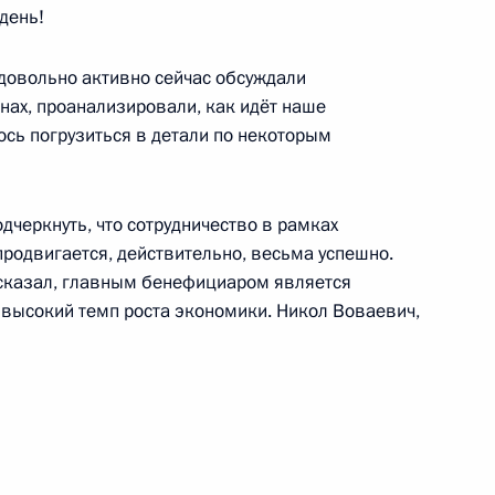
день!
частие в заседании Совета
 довольно активно сейчас обсуждали
нах, проанализировали, как идёт наше
ось погрузиться в детали по некоторым
ятой российско-киргизской
дчеркнуть, что сотрудничество в рамках
родвигается, действительно, весьма успешно.
 сказал, главным бенефициаром является
 высокий темп роста экономики. Никол Воваевич,
тельства в Киргизии трёх
е