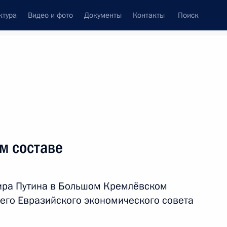
ктура
Видео и фото
Документы
Контакты
Поиск
Все темы
Подписаться на ленту
м составе
ть следующие материалы
ира Путина в Большом Кремлёвском
 заседании Совета глав
его Евразийского экономического совета
м составе