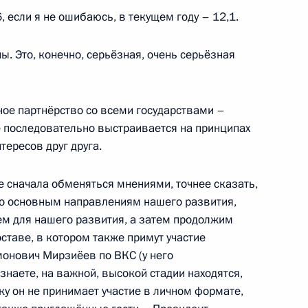
, если я не ошибаюсь, в текущем году – 12,1.
ёт открытый урок «Разговор
 Жапаровым по видеосвязи
ы. Это, конечно, серьёзная, очень серьёзная
 Киргизии школ с обучением
ное партнёрство со всеми государствами –
 последовательно выстраивается на принципах
тересов друг друга.
 Россией и Киргизией
льной системы
е сначала обменяться мнениями, точнее сказать,
о основным направлениям нашего развития,
м для нашего развития, а затем продолжим
ставе, в котором также примут участие
онович Мирзиёев по ВКС (у него
знаете, на важной, высокой стадии находятся,
экономического совета
ку он не принимает участие в личном формате,