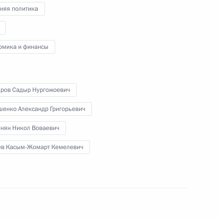
няя политика
омика и финансы
ние ВЕЭС
ров Садыр Нургожоевич
шенко Александр Григорьевич
нян Никол Воваевич
та в Киргизию
ев Касым-Жомарт Кемелевич
ении Николом Пашиняном