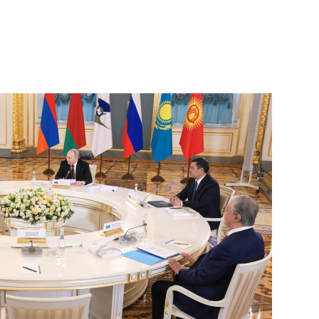
чаю 20-летия российской
 документов и заявления
рова для СМИ
ту Киргизии Садыру Жапарову