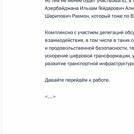
но тем не менее будет участвовать), 
25 мая 2023 года, 17:05
Азербайджана Ильхам Гейдарович Али
Шарипович Рахмон, который тоже по В
Заседание ВЕЭС в узком составе
Комплексно с участием делегаций обс
взаимодействия, в том числе в таких 
25 мая 2023 года, 15:05
и продовольственной безопасности, т
ускорение цифровой трансформации, у
развитие транспортной инфраструктур
Пленарное заседание Евразийског
24 мая 2023 года, 18:35
Давайте перейдём к работе.
<…>
Встреча с Президентом Киргизии
8 мая 2023 года, 16:50