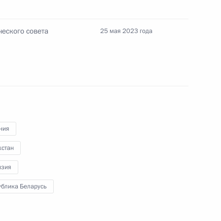
м иностранных государств
 в Великой Отечественной
еского совета
25 мая 2023 года
ко-киргизские переговоры
ния
хстан
ом Киргизии Садыром
изия
ублика Беларусь