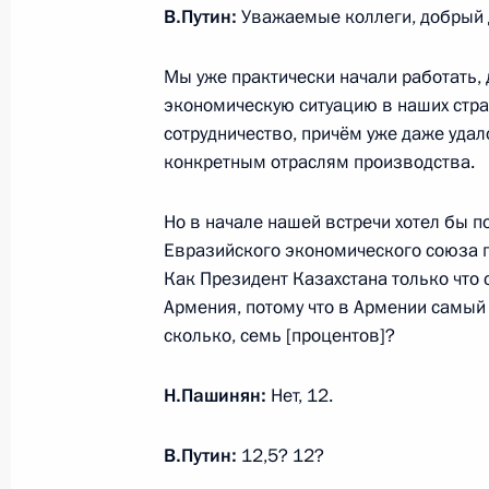
В.Путин:
Уважаемые коллеги, добрый 
с официальным визитом и примет у
глав государств СНГ
Мы уже практически начали работать,
11 октября 2023 года, 17:00
экономическую ситуацию в наших стра
сотрудничество, причём уже даже удал
конкретным отраслям производства.
Видеообращение к участникам Дес
межрегиональной конференции
Но в начале нашей встречи хотел бы по
Евразийского экономического союза п
11 октября 2023 года, 09:00
Как Президент Казахстана только что
Армения, потому что в Армении самый
сколько, семь [процентов]?
Церемония по случаю начала строи
школ с обучением на русском язык
Н.Пашинян:
Нет, 12.
1 сентября 2023 года, 14:20
В.Путин:
12,5? 12?