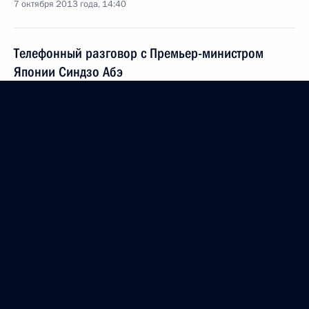
7 октября 2013 года, 14:40
Телефонный разговор с Премьер-министром
Японии Синдзо Абэ
10 сентября 2013 года, 15:00
Встреча с Премьер-министром Японии Синдзо
Абэ
5 сентября 2013 года, 14:20
Встреча с Премьер-министром Японии Синдзо
Абэ
18 июня 2013 года, 02:30