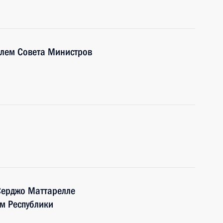
елем Совета Министров
Серджо Маттарелле
м Республики