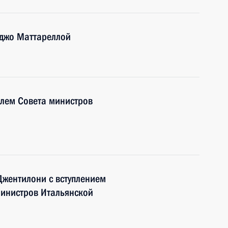
рджо Маттареллой
елем Совета министров
Джентилони с вступлением
министров Итальянской