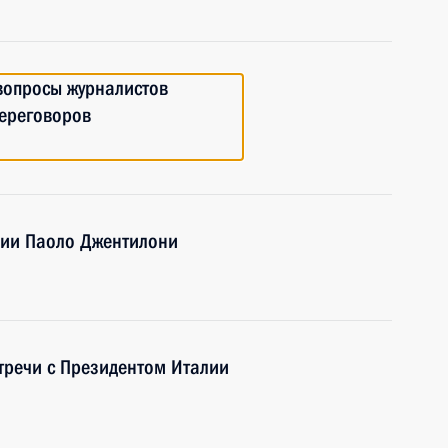
 вопросы журналистов
переговоров
лии Паоло Джентилони
стречи с Президентом Италии