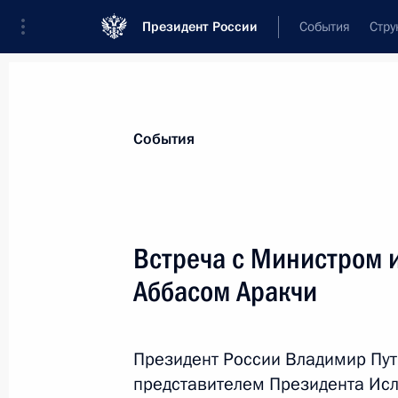
Президент России
События
Стру
Материалы по выбранной теме
События
Иран,
183 результата
Встреча с Министром 
Встреча с Министром иностранных
Аббасом Аракчи
27 апреля 2026 года, 16:40
Президент России Владимир Пут
Телефонный разговор с Президент
представителем Президента Ис
Пезешкианом