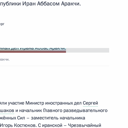
публики Иран Аббасом Аракчи.
ург
а Навруз
ракчи.
ом Ирана Масудом
няли участие Министр иностранных дел
Сергей
Ушаков
и начальник Главного разведывательного
ом Ирана Масудом
жённых Сил – заместитель начальника
 Игорь Костюков. С иранской – Чрезвычайный