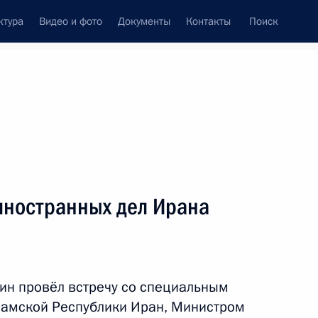
ктура
Видео и фото
Документы
Контакты
Поиск
Все темы
Подписаться на ленту
иностранных дел Ирана
 дел Ирана Аббасом Аракчи
ин провёл встречу со специальным
ом Ирана Масудом
ламской Республики Иран, Министром