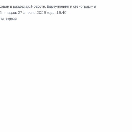
ован в разделах:
Новости
,
Выступления и стенограммы
бликации:
27 апреля 2026 года, 16:40
ая версия
ть предыдущие материалы
енно-Морского Флота
ные
Официальные
Правовая и
сетевые ресурсы
техническая
ссии
Президента России
информация