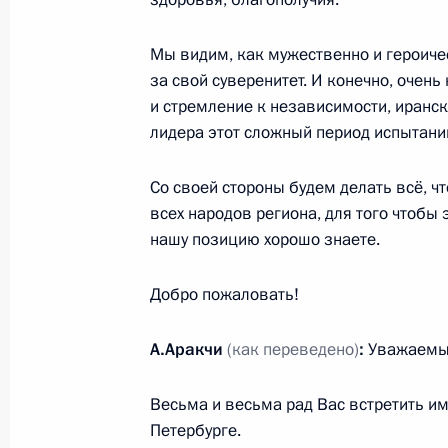
Мы видим, как мужественно и героиче
за свой суверенитет. И конечно, очень
Телефонный разговор с Президент
и стремление к независимости, иранс
Пезешкианом
лидера этот сложный период испытаний
16 января 2026 года, 14:15
Со своей стороны будем делать всё, ч
всех народов региона, для того чтобы
нашу позицию хорошо знаете.
Телефонный разговор с Президент
Пезешкианом
Добро пожаловать!
30 декабря 2025 года, 16:40
А.Аракчи
(как переведено)
:
Уважаемый
Встреча с Президентом Ирана Ма
Весьма и весьма рад Вас встретить им
Петербурге.
12 декабря 2025 года, 12:20