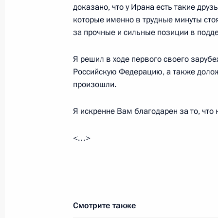
доказано, что у Ирана есть такие друз
которые именно в трудные минуты сто
Встреча с Министром иностранных
за прочные и сильные позиции в подд
23 июня 2025 года, 12:45
Я решил в ходе первого своего зарубе
Российскую Федерацию, а также долож
произошли.
Телефонные разговоры с Президе
Пезешкианом и Премьер-министро
Я искренне Вам благодарен за то, что
Нетаньяху
13 июня 2025 года, 20:10
<…>
Телефонный разговор с Президент
Пезешкианом
Смотрите также
6 мая 2025 года, 13:20