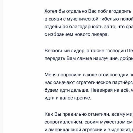
Хотел бы отдельно Вас поблагодарить 
в связи с мученической гибелью покой
Встреча с Президентом Ирана Ма
отдельная благодарность за то, что с
1 сентября 2025 года, 17:00
с избранием нового лидера.
Верховный лидер, а также господин П
передать Вам самые наилучшие, добр
Телефонный разговор с Президент
Пезешкианом
Меня попросили в ходе этой поездки п
25 августа 2025 года, 14:00
нас означают стратегическое партнёр
будем идти дальше. Невзирая на всё, 
идти и далее крепче.
Встреча со старшим советником Ве
Али Лариджани
Как Вы правильно отметили, всему ми
сопротивлением, своим мужеством см
20 июля 2025 года, 17:00
и американской агрессии и выдержит, 