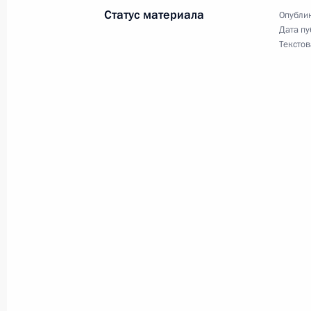
Статус материала
Опублик
Дата пу
Текстов
Показа
Встреча с военнослужащими Во
26 июля 2026 года
Разделы сайта
Информацион
Президента
ресурсы
России
Президента Ро