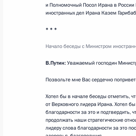
и Полномочный Посол Ирана в России
6 марта 2026 года, 22:30
иностранных дел Ирана Казем Гарибаб
* * *
Соболезнования в связи с убийств
Исламской Республики Иран Сейед
Начало беседы с Министром иностран
1 марта 2026 года, 12:55
В.Путин:
Уважаемый господин Министр
Совещание с постоянными членами
Позвольте мне Вас сердечно поприветс
28 февраля 2026 года, 16:30
Хотел бы в начале беседы отметить, ч
от Верховного лидера Ирана. Хотел б
благодарности за это и подтвердить, ч
Встреча с секретарём Высшего сов
продолжать наши стратегические отно
безопасности Ирана Али Лариджан
лидеру слова благодарности за это по
здоровья, благополучия.
30 января 2026 года, 20:20