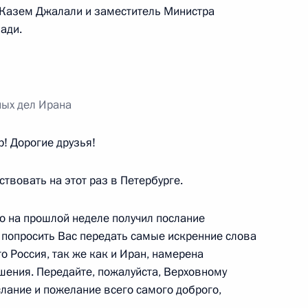
 Казем Джалали и заместитель Министра
ади.
ом Верховного руководителя
а Али Хаменеи
ных дел Ирана
! Дорогие друзья!
 Совета Безопасности
твовать на этот раз в Петербурге.
то на прошлой неделе получил послание
ы попросить Вас передать самые искренние слова
то Россия, так же как и Иран, намерена
ета национальной
шения. Передайте, пожалуйста, Верховному
и
слание и пожелание всего самого доброго,