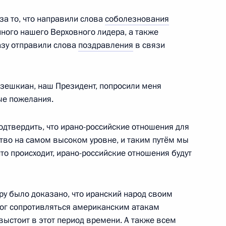
за то, что направили слова
соболезнования
ного нашего Верховного лидера, а также
судом Пезешкианом
разу отправили слова
поздравления
в связи
езешкиан, наш Президент, попросили меня
ые пожелания.
ом Ирана Масудом
одтвердить, что ирано-российские отношения для
ство на самом высоком уровне, и таким путём мы
что происходит, ирано-российские отношения будут
рховного руководителя Ирана
ру было доказано, что иранский народ своим
ог сопротивляться американским атакам
выстоит в этот период времени. А также всем