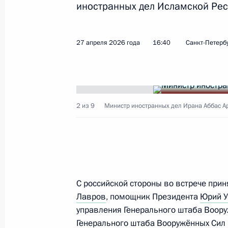
иностранных дел Исламской Рес
12 апреля 2026 года, 15:05
27 апреля 2026 года
16:40
Санкт-Петерб
Поздравления по случаю праздник
21 марта 2026 года, 09:00
2 из 9
Министр иностранных дел Ирана Аббас А
Телефонный разговор с Президент
Пезешкианом
10 марта 2026 года, 18:55
С российской стороны во встрече при
Лавров
, помощник Президента
Юрий 
Телефонный разговор с Президент
управления Генерального штаба Воору
Пезешкианом
Генерального штаба Вооружённых Сил