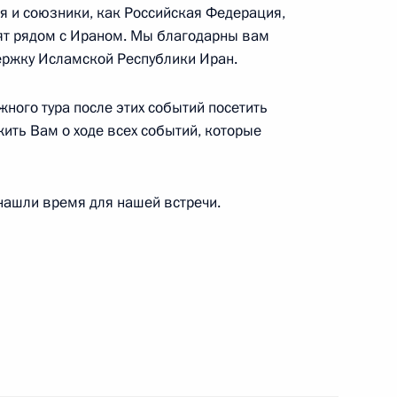
ья и союзники, как Российская Федерация,
ят рядом с Ираном. Мы благодарны вам
 дел Ирана Аббасом Аракчи
ержку Исламской Республики Иран.
жного тура после этих событий посетить
ить Вам о ходе всех событий, которые
нтом Ирана Масудом
м Израиля Биньямином
 нашли время для нашей встречи.
ом Ирана Масудом