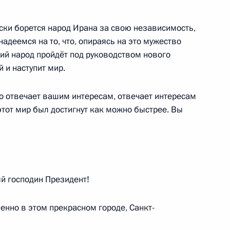
ски борется народ Ирана за свою независимость,
 надеемся на то, что, опираясь на это мужество
ом Ирана Масудом
кий народ пройдёт под руководством нового
 и наступит мир.
то отвечает вашим интересам, отвечает интересам
 этот мир был достигнут как можно быстрее. Вы
ом Ирана Масудом
 господин Президент!
судом Пезешкианом
енно в этом прекрасном городе, Санкт-