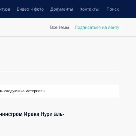
ктура
Видео и фото
Документы
Контакты
Поиск
Все темы
Подписаться на ленту
ть следующие материалы
инистром Ирака Нури аль-