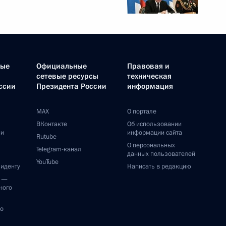
ные
Официальные
Правовая и
сетевые ресурсы
техническая
ссии
Президента России
информация
MAX
О портале
ВКонтакте
Об использовании
ии
информации сайта
Rutube
О персональных
Telegram-канал
данных пользователей
YouTube
зиденту
Написать в редакцию
и —
ного
по