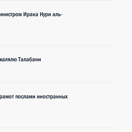
инистром Ирака Нури аль-
жалялю Талабани
грамот послами иностранных