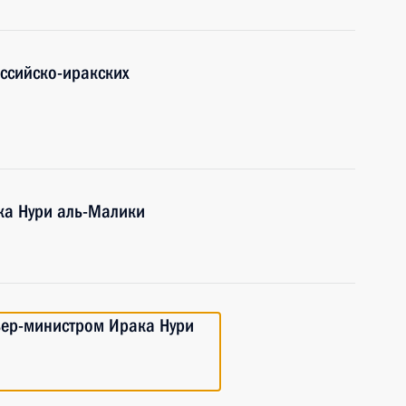
оссийско-иракских
ка Нури аль-Малики
ьер-министром Ирака Нури