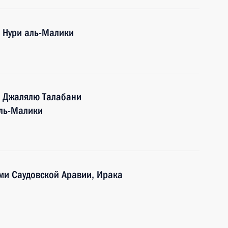
 Нури аль-Малики
а Джалялю Талабани
аль-Малики
ми Саудовской Аравии, Ирака